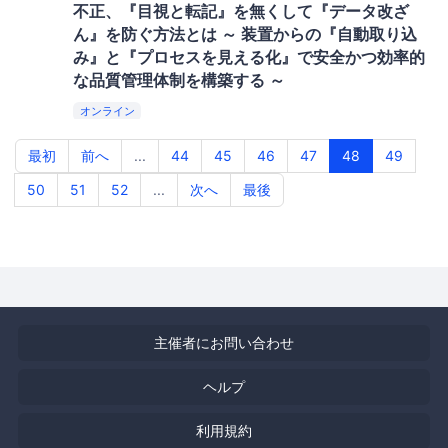
不正、『目視と転記』を無くして『データ改ざ
ん』を防ぐ方法とは ～ 装置からの『自動取り込
み』と『プロセスを見える化』で安全かつ効率的
な品質管理体制を構築する ～
オンライン
最初
前へ
...
44
45
46
47
48
49
50
51
52
...
次へ
最後
主催者にお問い合わせ
ヘルプ
利用規約