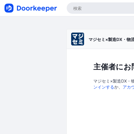
マジセミ×製造DX・物
主催者にお
マジセミ×製造DX・
ンインする
か、
アカ