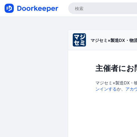
マジセミ×製造DX・物
主催者にお
マジセミ×製造DX・
ンインする
か、
アカ