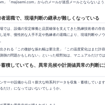
.com」「majisemi.com」からのメールが迷惑メールとならない
練者退職で、現場判断の継承が難しくなっている
場では、設備の安定稼働と品質確保を支えてきた熟練技術者の存
し近年、慢性的な人手不足や熟練者の退職により、現場判断やノ
。
出される「この微妙な振れ幅は要注意」「この温度変化はまだ許
測側の問題かもしれない」といった暗黙知は、マニュアルだけで
を蓄積していても、異常兆候や計測値異常の判断に
ンサーや設備から日々膨大な時系列データを収集・蓄積していま
るだけ」になってはいないでしょうか。