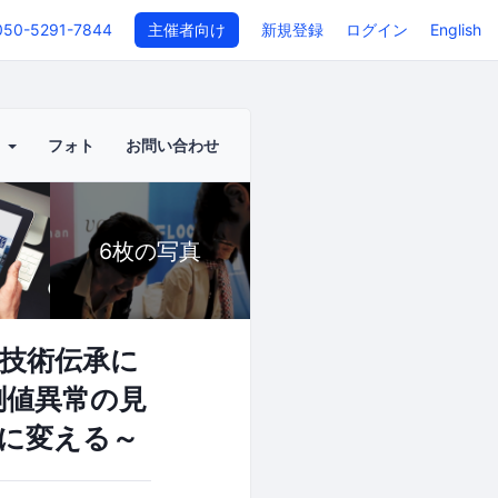
050-5291-7844
主催者向け
新規登録
ログイン
English
ト
フォト
お問い合わせ
6枚の写真
技術伝承に
測値異常の見
産に変える～