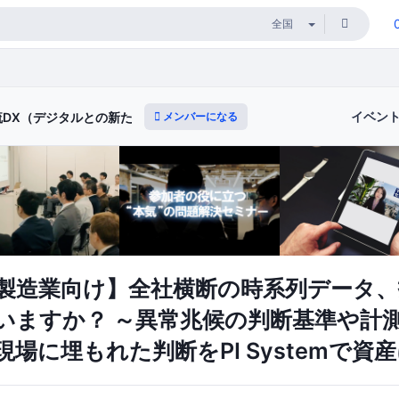
イベン
メンバーになる
流DX（デジタルとの新たな出会いと体験）
製造業向け】全社横断の時系列データ、
いますか？ ～異常兆候の判断基準や計
場に埋もれた判断をPI Systemで資