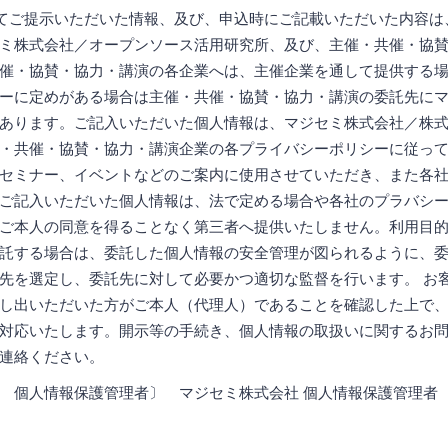
てご提示いただいた情報、及び、申込時にご記載いただいた内容は
ミ株式会社／オープンソース活用研究所、及び、主催・共催・協
催・協賛・協力・講演の各企業へは、主催企業を通して提供する
ーに定めがある場合は主催・共催・協賛・協力・講演の委託先に
あります。ご記入いただいた個人情報は、マジセミ株式会社／株
・共催・協賛・協力・講演企業の各プライバシーポリシーに従っ
セミナー、イベントなどのご案内に使用させていただき、また各
ご記入いただいた個人情報は、法で定める場合や各社のプラバシ
ご本人の同意を得ることなく第三者へ提供いたしません。利用目
託する場合は、委託した個人情報の安全管理が図られるように、
先を選定し、委託先に対して必要かつ適切な監督を行います。 お
し出いただいた方がご本人（代理人）であることを確認した上で
対応いたします。開示等の手続き、個人情報の取扱いに関するお
連絡ください。
 個人情報保護管理者〕 マジセミ株式会社 個人情報保護管理者 連絡