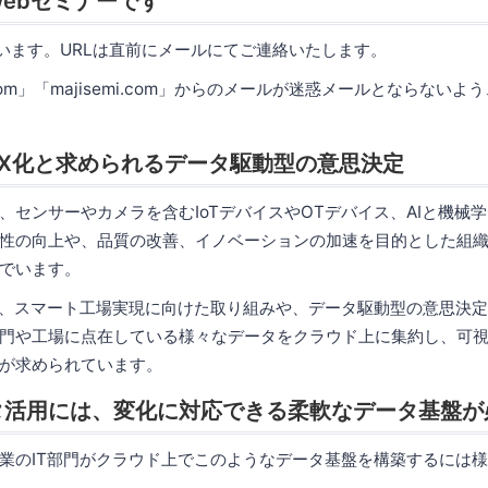
ebセミナーです
使います。URLは直前にメールにてご連絡いたします。
.com」「majisemi.com」からのメールが迷惑メールとならない
DX化と求められるデータ駆動型の意思決定
、センサーやカメラを含むIoTデバイスやOTデバイス、AIと機械
性の向上や、品質の改善、イノベーションの加速を目的とした組
でいます。
は、スマート工場実現に向けた取り組みや、データ駆動型の意思決
門や工場に点在している様々なデータをクラウド上に集約し、可
が求められています。
タ活用には、変化に対応できる柔軟なデータ基盤が
業のIT部門がクラウド上でこのようなデータ基盤を構築するには