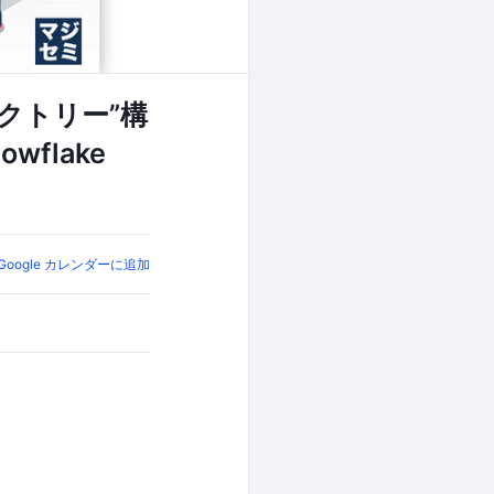
クトリー”構
wflake
Google カレンダーに追加