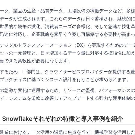
ータ、製品の生産・品質データ、工場設備の稼働データなど、多
データが生成されます。これらのデータは日々蓄積され、継続的
世界的な競争の激化、消費者ニーズの多様化、そして急速な技術
迅速に対応し、企業戦略を素早く立案し再構築する必要性が高ま
デジタルトランスフォーメーション（DX）を実現するためのデー
ットの一元管理と、日々増加するデータ量に対応する拡張性に加
更できる柔軟性が必要になります。
するため、IT部門は、クラウドサービスプロバイダーが提供する
プラクティスに基づくシステム設計を行うことが求められます。
の急激な変化に適用するため、リソースの監視、パフォーマンス
て、システムを柔軟に改善してアップデートする強力な運用体制
e、Snowflakeそれぞれの特徴と導入事例を紹介
造業におけるデータ活用の課題に焦点を当て、機械学習を活用したI